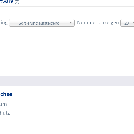
ftware
(7)
ring
Nummer anzeigen
Sortierung aufsteigend
20
iches
sum
hutz