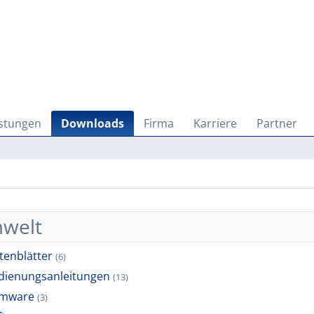
istungen
Downloads
Firma
Karriere
Partner
welt
tenblätter
(6)
dienungsanleitungen
(13)
rmware
(3)