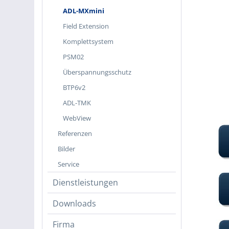
ADL-MXmini
Field Extension
Komplettsystem
PSM02
Überspannungsschutz
BTP6v2
ADL-TMK
WebView
Referenzen
Bilder
Service
Dienstleistungen
Downloads
Firma