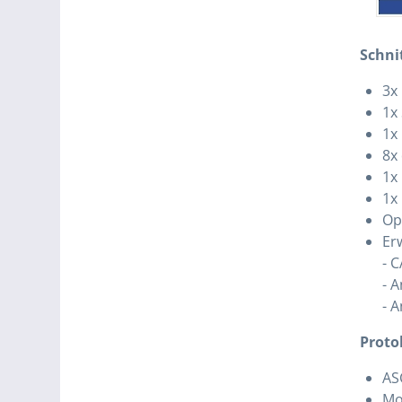
Schni
3x
1x
1x
8x
1x 
1x
Op
Er
- 
- 
- 
Proto
ASC
Mo