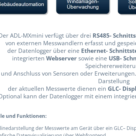
Der ADL-MXmini verfügt über drei
RS485- Schnitts
von externen Messwandlern erfasst und gespeic
der Datenlogger über eine
Ethernet- Schnittst
integrierten
Webserver
sowie eine
USB- Schn
Speichererweiter
und Anschluss von Sensoren oder Erweiterungen.
Darstellung
der aktuellen Messwerte dienen ein
GLC- Disp
Optional kann der Datenlogger mit einem integri
ile und Funktionen:
linedarstellung der Messwerte am Gerät über ein GLC– Disp
afische Datenvisualisierung über Webfrontend