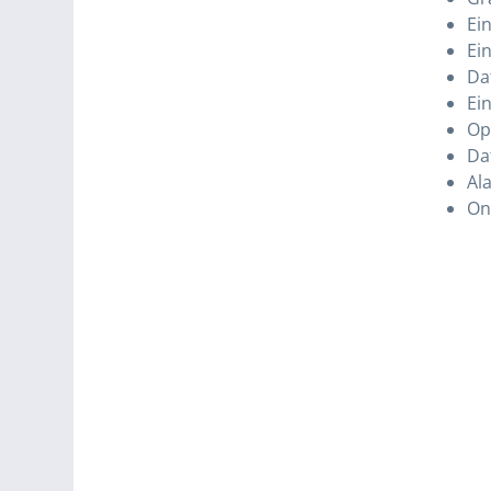
Ei
Ei
Da
Ei
Op
Da
Al
On