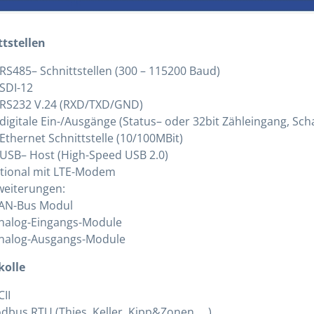
ttstellen
 RS485– Schnittstellen (300 – 115200 Baud)
 SDI-12
 RS232 V.24 (RXD/TXD/GND)
 digitale Ein-/Ausgänge (Status– oder 32bit Zähleingang, Sch
Ethernet Schnittstelle (10/100MBit)
 USB– Host (High-Speed USB 2.0)
tional mit LTE-Modem
weiterungen:
CAN-Bus Modul
Analog-Eingangs-Module
Analog-Ausgangs-Module
kolle
II
dbus RTU (Thies, Keller, Kipp&Zonen, …)